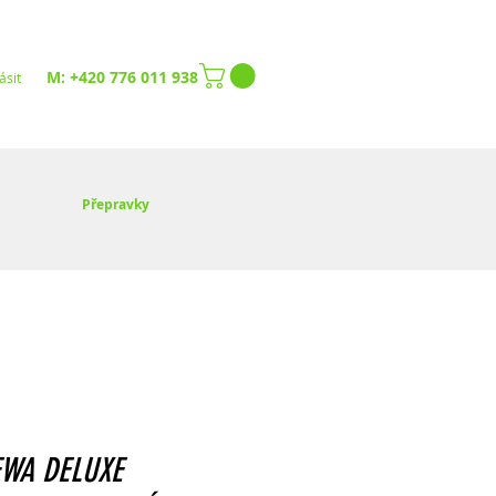
M: +420 776 011 938
ásit
Přepravky
EWA DELUXE