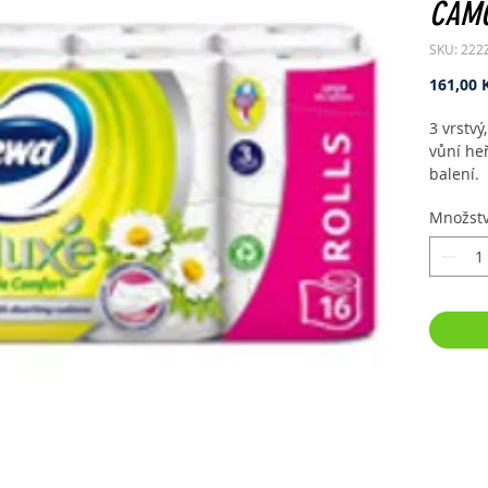
CAMO
SKU: 222
161,00 
3 vrstvý
vůní he
balení.
Množstv