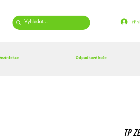
Přihl
Dezinfekce
Odpadkové koše
TP Z