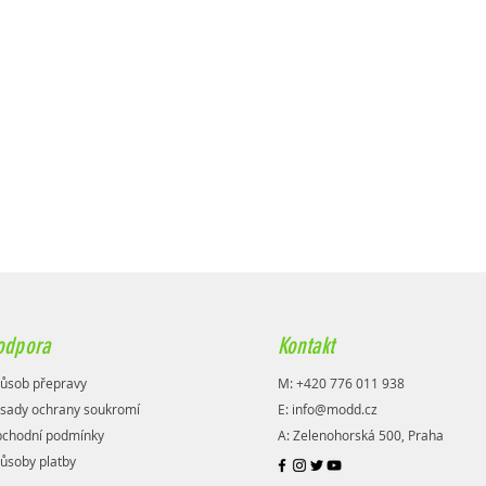
odpora
Kontakt
ůsob přepravy
M: +420 776 011 938
sady ochrany soukromí
E:
info@modd.cz
chodní podmínky
A: Zelenohorská 500, Praha
ůsoby platby