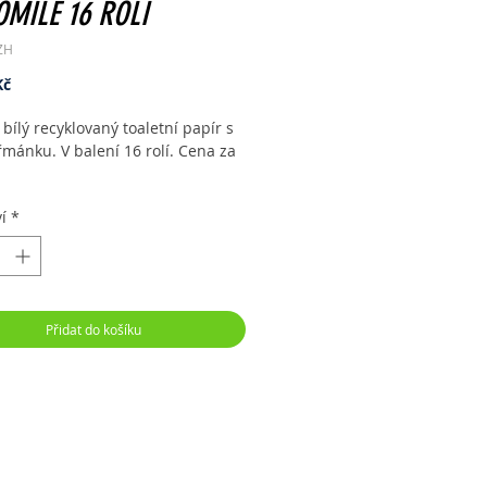
MILE 16 ROLÍ
ZH
Cena
Kč
, bílý recyklovaný toaletní papír s
řmánku. V balení 16 rolí. Cena za
í
*
Přidat do košíku