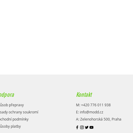
odpora
Kontakt
ůsob přepravy
M: +420 776 011 938
sady ochrany soukromí
E:
info@modd.cz
chodní podmínky
A: Zelenohorská 500, Praha
ůsoby platby