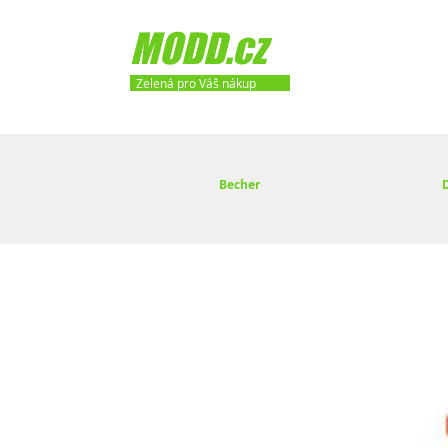
MODD.cz
Zelená pro Váš nákup
Becher