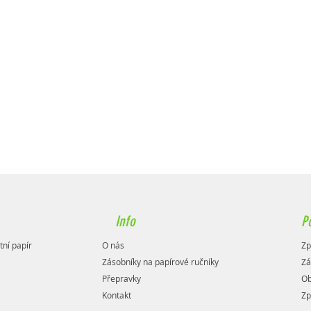
Info
P
tní papír
O nás
Zp
Zásobníky na papírové ručníky
Zá
Přepravky
Ob
Kontakt
Zp