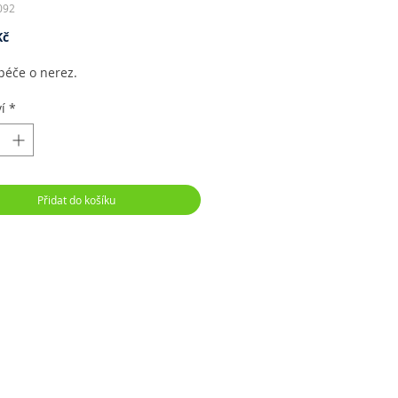
092
Cena
Kč
péče o nerez.
í
*
Přidat do košíku