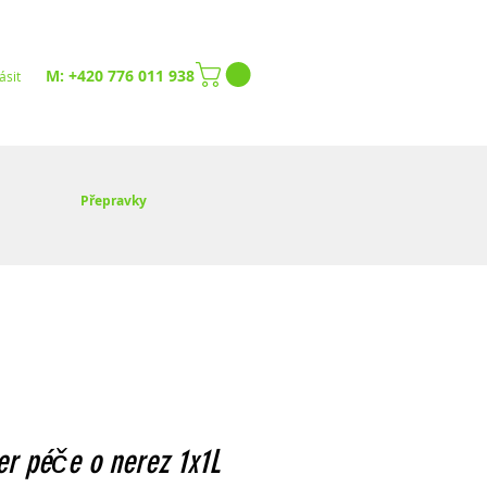
M: +420 776 011 938
ásit
Přepravky
r péče o nerez 1x1L