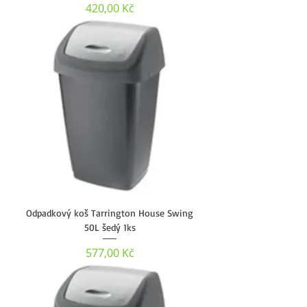
Cena
420,00 Kč
Odpadkový koš Tarrington House Swing
50L šedý 1ks
Cena
577,00 Kč