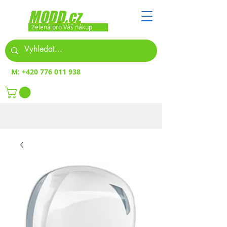
MODD.cz
Zelená pro Váš nákup
M:
+420 776 011 938