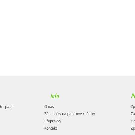
Info
P
tní papír
O nás
Zp
Zásobníky na papírové ručníky
Zá
Přepravky
Ob
Kontakt
Zp