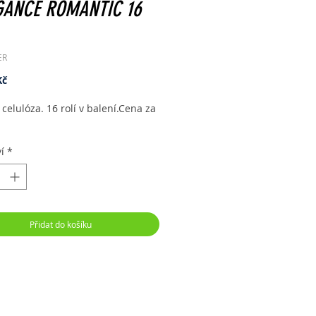
GANCE ROMANTIC 16
ER
Cena
Kč
, celulóza. 16 rolí v balení.Cena za
í
*
Přidat do košíku