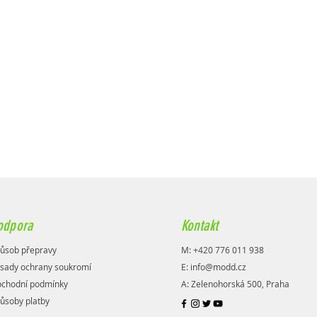
odpora
Kontakt
ůsob přepravy
M: +420 776 011 938
sady ochrany soukromí
E:
info@modd.cz
chodní podmínky
A: Zelenohorská 500, Praha
ůsoby platby