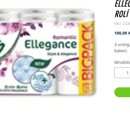
ELLE
ROLÍ
SKU: 222
100,00 
3 vrstvý
balení.
Množstv