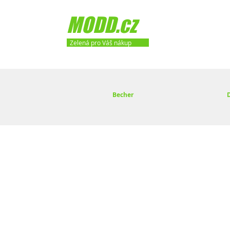
MODD.cz
Zelená pro Váš nákup
Becher