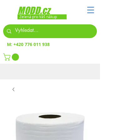
MODD.cz
Zelená pro Váš nákup
M:
+420 776 011 938