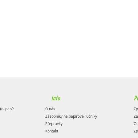
Info
P
tní papír
O nás
Zp
Zásobníky na papírové ručníky
Zá
Přepravky
Ob
Kontakt
Zp