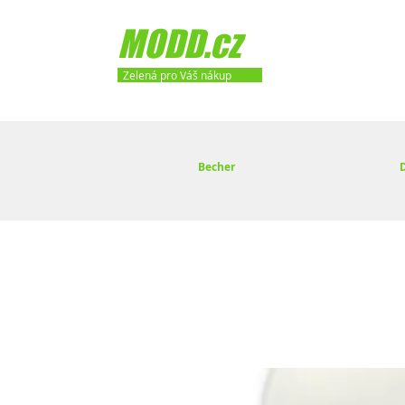
MODD.cz
Zelená pro Váš nákup
Becher