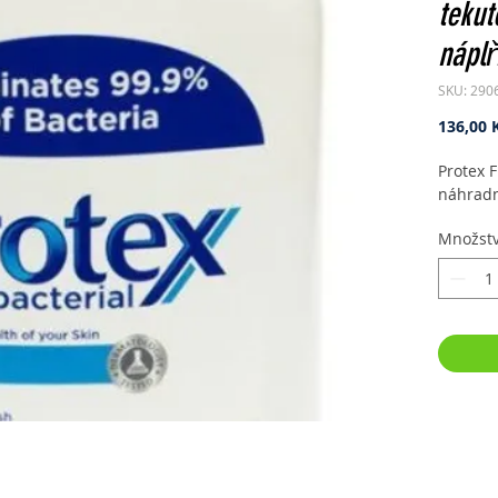
tekut
nápl
SKU: 290
136,00 
Protex F
náhradn
Množstv