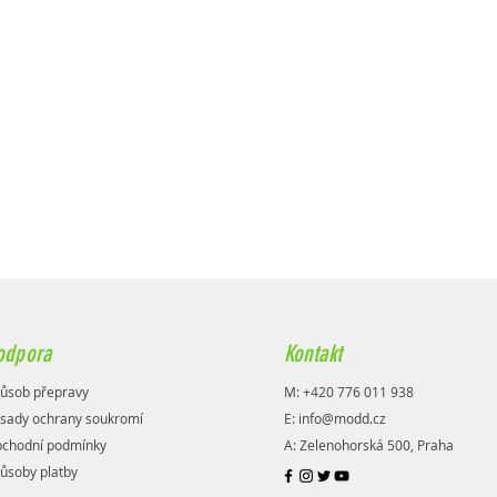
odpora
Kontakt
ůsob přepravy
M: +420 776 011 938
sady ochrany soukromí
E:
info@modd.cz
chodní podmínky
A: Zelenohorská 500, Praha
ůsoby platby