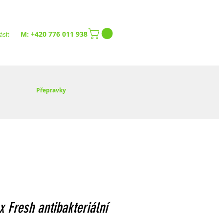
M: +420 776 011 938
ásit
Přepravky
x Fresh antibakteriální