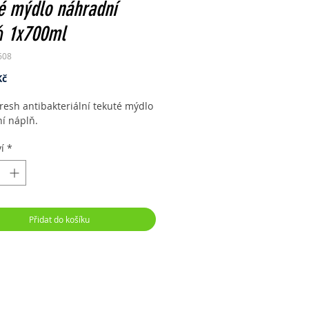
é mýdlo náhradní
ň 1x700ml
608
Cena
Kč
resh antibakteriální tekuté mýdlo
í náplň.
í
*
Přidat do košíku