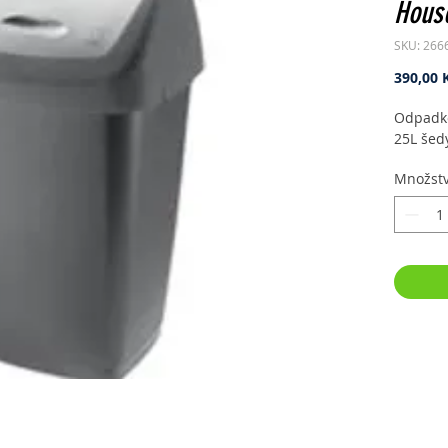
House
SKU: 266
390,00 
Odpadko
25L šed
Množstv