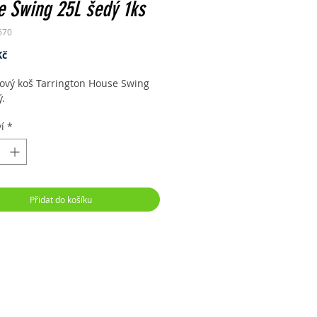
 Swing 25L šedý 1ks
670
Cena
Kč
vý koš Tarrington House Swing
ý.
í
*
Přidat do košíku