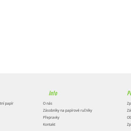
Info
P
tní papír
O nás
Zp
Zásobníky na papírové ručníky
Zá
Přepravky
Ob
Kontakt
Zp