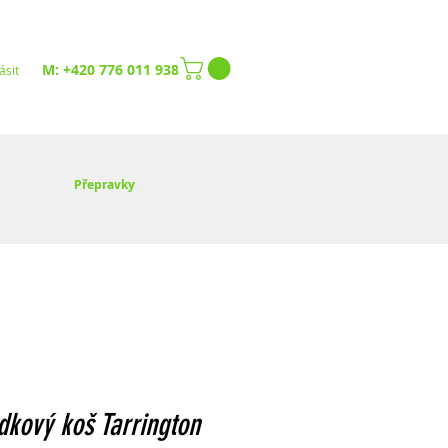
M: +420 776 011 938
ásit
Přepravky
kový koš Tarrington