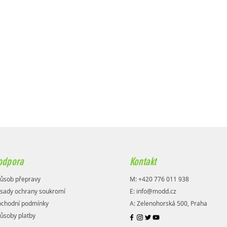
odpora
Kontakt
ůsob přepravy
M: +420 776 011 938
sady ochrany soukromí
E:
info@modd.cz
chodní podmínky
A: Zelenohorská 500, Praha
ůsoby platby