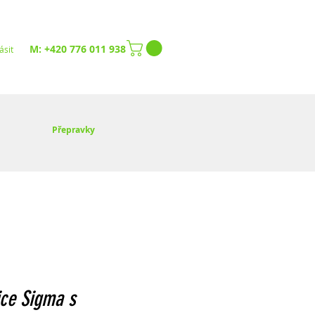
M: +420 776 011 938
ásit
Přepravky
ce Sigma s