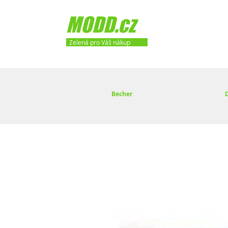
MODD.cz
Zelená pro Váš nákup
Becher