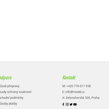
odpora
Kontakt
ůsob přepravy
M: +420 776 011 938
sady ochrany soukromí
E:
info@modd.cz
chodní podmínky
A: Zelenohorská 500, Praha
ůsoby platby