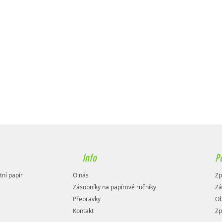
Info
P
tní papír
O nás
Zp
Zásobníky na papírové ručníky
Zá
Přepravky
Ob
Kontakt
Zp