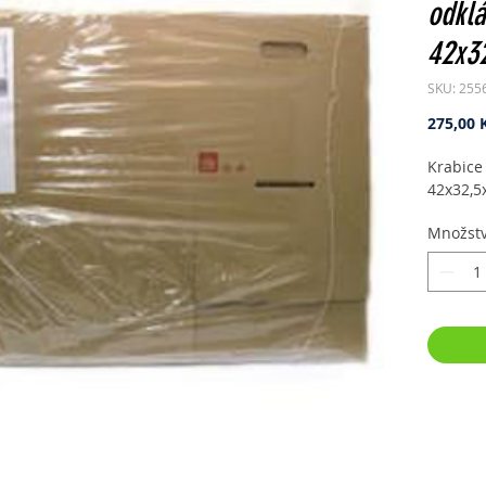
odkl
42x3
SKU: 255
275,00 
Krabice
42x32,5
Množstv