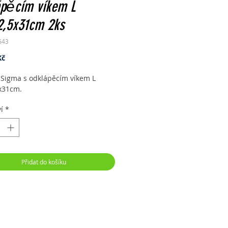
ápěcím víkem L
2,5x31cm 2ks
643
Cena
Kč
 Sigma s odklápěcím víkem L
x31cm.
í
*
Přidat do košíku