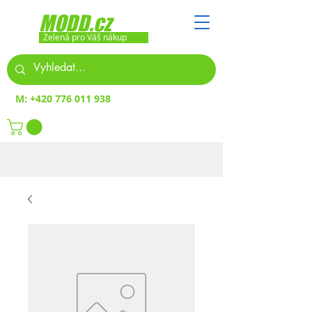
MODD.cz
Zelená pro Váš nákup
M:
+420 776 011 938