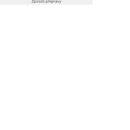
Způsob přepravy
Zásady ochrany soukromí
Obchodní podmínky
Způsoby platby
Kontakt
M:
+420 776 011 938
E:
info@modd.cz
A: Zelenohorská 500, Praha
MODD.cz
Zelená pro Váš nákup